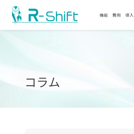
機能
費用
導入
コラム