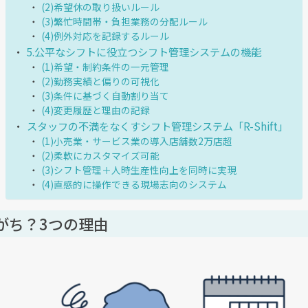
(2)希望休の取り扱いルール
(3)繁忙時間帯・負担業務の分配ルール
(4)例外対応を記録するルール
5.公平なシフトに役立つシフト管理システムの機能
(1)希望・制約条件の一元管理
(2)勤務実績と偏りの可視化
(3)条件に基づく自動割り当て
(4)変更履歴と理由の記録
スタッフの不満をなくすシフト管理システム「R-Shift」
(1)小売業・サービス業の導入店舗数2万店超
(2)柔軟にカスタマイズ可能
(3)シフト管理＋人時生産性向上を同時に実現
(4)直感的に操作できる現場志向のシステム
がち？3つの理由