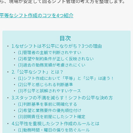
ら、現場が安定して回るシフト管理の考え方を整理します。
平等なシフト作成のコツを4つ紹介
目次
1.なぜシフトは不公平になりがち？3つの理由
(1)管理者の主観で判断されやすい
(2)希望や制約条件が正しく反映されない
(3)過去の勤務実績が考慮されにくい
2.「公平なシフト」とは？
(1)シフト作成において「平等」と「公平」は違う！
(2)公平と感じられる判断基準
(3)不公平と誤解されやすいケース
3.スタッフの不満を減らす！シフトの公平な決め方
(1)判断基準を事前に明確化する
(2)希望と業務要件の優先順位付け
(3)説明責任を前提にしたシフト確定
4.公平性を重視したシフト作成のルールとは
(1)勤務時間・曜日の偏りを防ぐルール