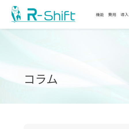
機能
費用
導入
コラム