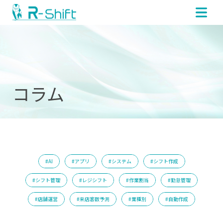
コラム
#AI
#アプリ
#システム
#シフト作成
#シフト管理
#レジシフト
#作業割当
#勤怠管理
#店舗運営
#来店客数予測
#業種別
#自動作成